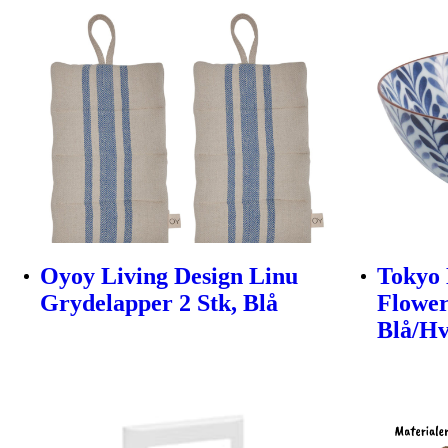
Oyoy Living Design Linu
Tokyo 
Grydelapper 2 Stk, Blå
Flower
Blå/Hv