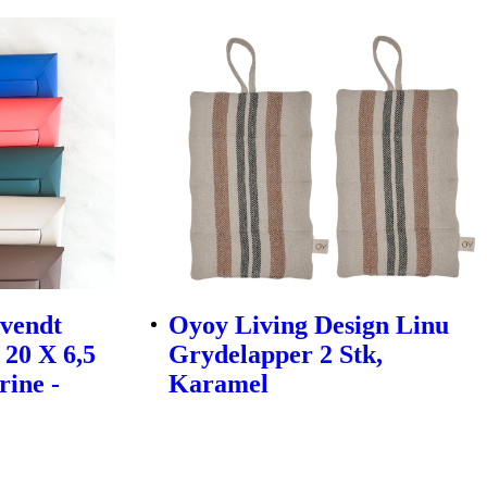
nvendt
Oyoy Living Design Linu
 20 X 6,5
Grydelapper 2 Stk,
ine -
Karamel