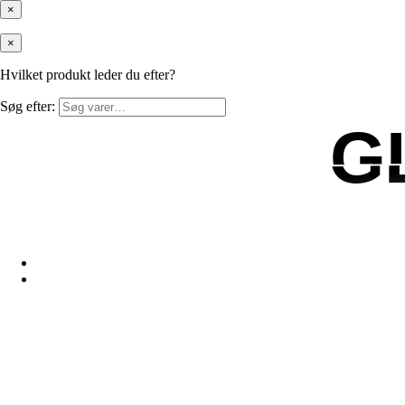
×
×
Hvilket produkt leder du efter?
Søg efter:
G
G