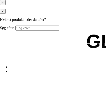
×
×
Hvilket produkt leder du efter?
Søg efter:
G
G