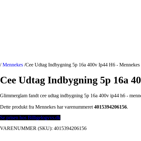
/
Mennekes
/
Cee Udtag Indbygning 5p 16a 400v Ip44 H6 - Mennekes
Cee Udtag Indbygning 5p 16a 4
Glimmerglam fandt cee udtag indbygning 5p 16a 400v ip44 h6 - menne
Dette produkt fra Mennekes har varenummeret
4015394206156
.
Se prisen hos Billigelogvvs.dk
VARENUMMER (SKU):
4015394206156