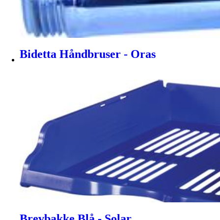
Bidetta Håndbruser - Oras
Brevbakke Blå - Solar