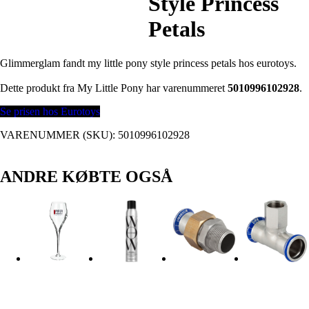
Style Princess
Petals
Glimmerglam fandt my little pony style princess petals hos eurotoys.
Dette produkt fra My Little Pony har varenummeret
5010996102928
.
Se prisen hos Eurotoys
VARENUMMER (SKU):
5010996102928
ANDRE KØBTE OGSÅ