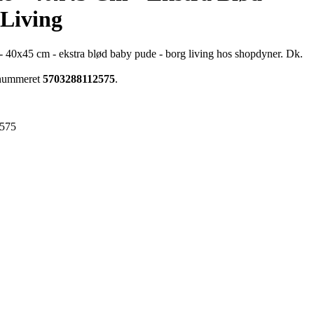
 Living
40x45 cm - ekstra blød baby pude - borg living hos shopdyner. Dk.
renummeret
5703288112575
.
575