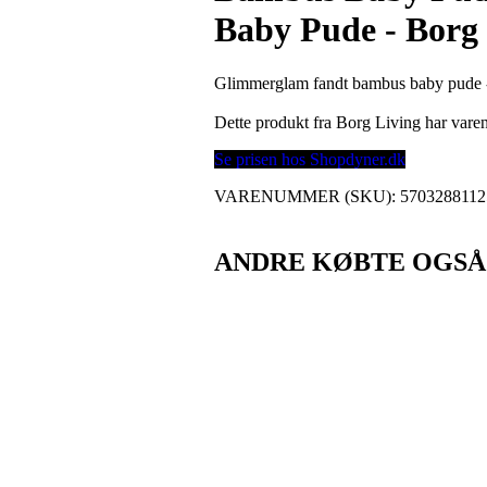
Baby Pude - Borg
Glimmerglam fandt bambus baby pude - 
Dette produkt fra Borg Living har va
Se prisen hos Shopdyner.dk
VARENUMMER (SKU):
5703288112
ANDRE KØBTE OGSÅ