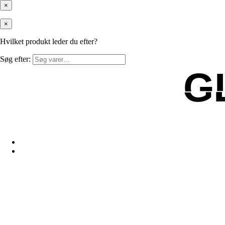
×
×
Hvilket produkt leder du efter?
Søg efter:
G
G