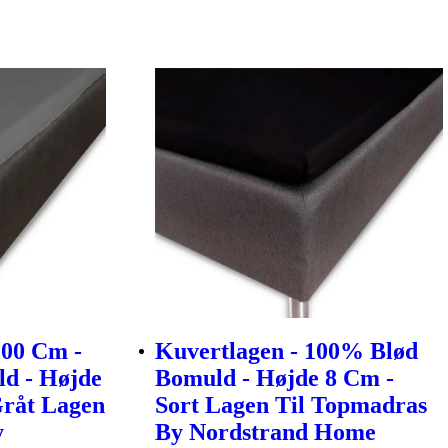
200 Cm -
Kuvertlagen - 100% Blød
d - Højde
Bomuld - Højde 8 Cm -
Gråt Lagen
Sort Lagen Til Topmadras
y
By Nordstrand Home