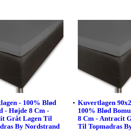
lagen - 100% Blød
Kuvertlagen 90x
 - Højde 8 Cm -
100% Blød Bomul
it Gråt Lagen Til
8 Cm - Antracit 
dras By Nordstrand
Til Topmadras B