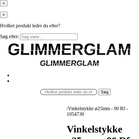
×
×
Hvilket produkt leder du efter?
Søg efter:
GLIMMERGLAM
GLIMMERGLAM
GLIMMERGLAM
GLIMMERGLAM
Søg
/
Vinkelstykke ø25mm - 90 Rf -
1054730
Vinkelstykke