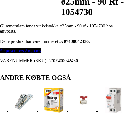
ø25mm - 90 Rf -
1054730
Glimmerglam fandt vinkelstykke ø25mm - 90 rf - 1054730 hos
anyparts.
Dette produkt har varenummeret
5707400042436
.
Se prisen hos Anyparts
VARENUMMER (SKU):
5707400042436
ANDRE KØBTE OGSÅ