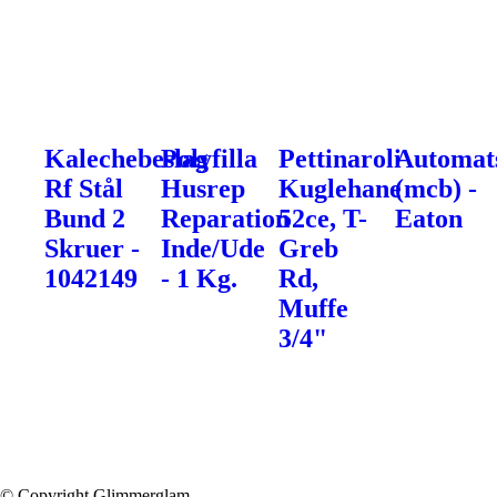
Kalechebeslag
Polyfilla
Pettinaroli
Automat
Rf Stål
Husrep
Kuglehane
(mcb) -
Bund 2
Reparation
52ce, T-
Eaton
Skruer -
Inde/Ude
Greb
1042149
- 1 Kg.
Rd,
Muffe
3/4"
© Copyright Glimmerglam