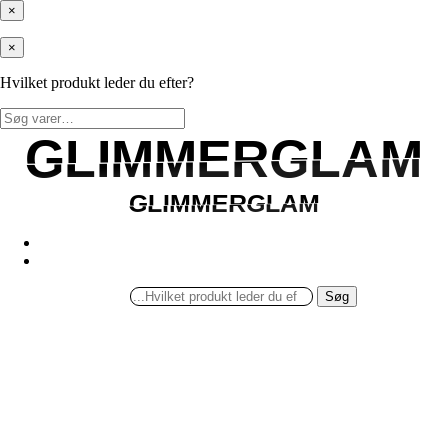
×
×
Hvilket produkt leder du efter?
Søg
efter:
GLIMMERGLAM
GLIMMERGLAM
GLIMMERGLAM
GLIMMERGLAM
Søg