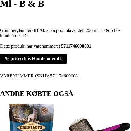
Ml - B & B
Glimmerglam fandt b&b shampoo mlavendel, 250 ml - b & b hos
hundefoder. Dk.
Dette produkt har varenummeret
5711746000081
.
Se prisen hos Hundefoder.dk
VARENUMMER (SKU):
5711746000081
ANDRE KØBTE OGSÅ