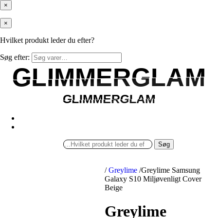
×
×
Hvilket produkt leder du efter?
Søg efter:
GLIMMERGLAM
GLIMMERGLAM
GLIMMERGLAM
GLIMMERGLAM
Søg
/
Greylime
/
Greylime Samsung
Galaxy S10 Miljøvenligt Cover
Beige
Greylime