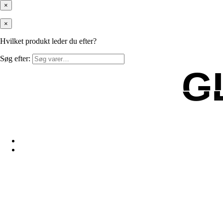
×
×
Hvilket produkt leder du efter?
Søg efter:
G
G