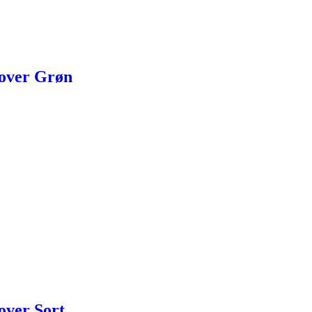
Cover Grøn
over Sort