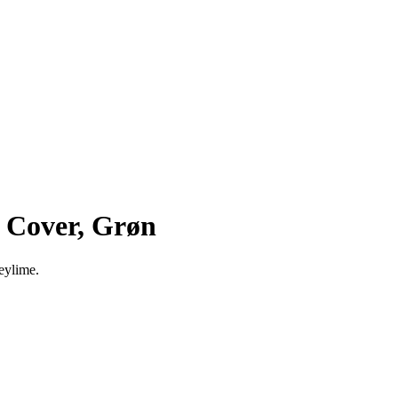
t Cover, Grøn
eylime.