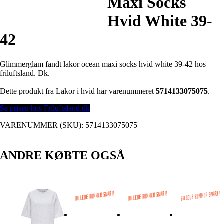
Maxi Socks
Hvid White 39-
42
Glimmerglam fandt lakor ocean maxi socks hvid white 39-42 hos
friluftsland. Dk.
Dette produkt fra Lakor i hvid har varenummeret
5714133075075
.
Se prisen hos Friluftsland.dk
VARENUMMER (SKU):
5714133075075
ANDRE KØBTE OGSÅ