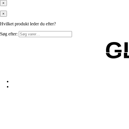
×
×
Hvilket produkt leder du efter?
Søg efter:
G
G