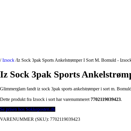
/
Izsock
/
Iz Sock 3pak Sports Ankelstrømper I Sort M. Bomuld - Izsoc
Iz Sock 3pak Sports Ankelstrømp
Glimmerglam fandt iz sock 3pak sports ankelstrømper i sort m. Bomuld
Dette produkt fra Izsock i sort har varenummeret
7702119039423
.
Se prisen hos Sokkeposten.dk
VARENUMMER (SKU):
7702119039423