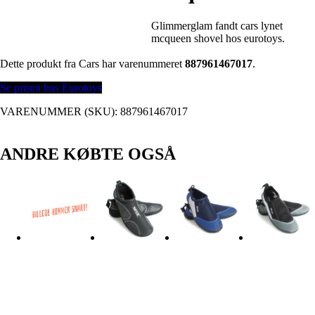
Glimmerglam fandt cars lynet
mcqueen shovel hos eurotoys.
Dette produkt fra Cars har varenummeret
887961467017
.
Se prisen hos Eurotoys
VARENUMMER (SKU):
887961467017
ANDRE KØBTE OGSÅ