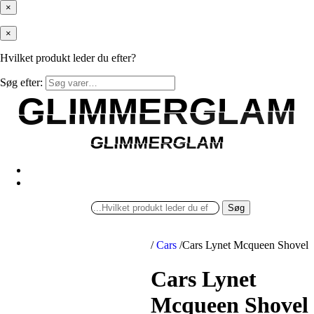
×
×
Hvilket produkt leder du efter?
Søg efter:
GLIMMERGLAM
GLIMMERGLAM
GLIMMERGLAM
GLIMMERGLAM
Søg
/
Cars
/
Cars Lynet Mcqueen Shovel
Cars Lynet
Mcqueen Shovel