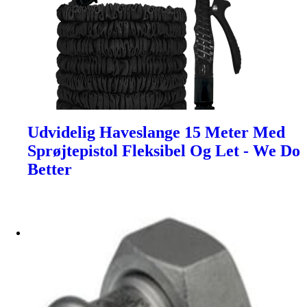
Udvidelig Haveslange 15 Meter Med
Sprøjtepistol Fleksibel Og Let - We Do
Better