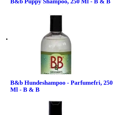
B&b Puppy Shampoo, 250 Ml - B & B
B&b Hundeshampoo - Parfumefri, 250
Ml - B & B