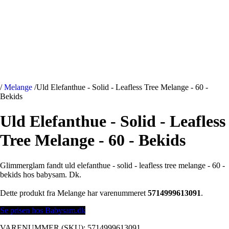
/
Melange
/
Uld Elefanthue - Solid - Leafless Tree Melange - 60 -
Bekids
Uld Elefanthue - Solid - Leafless
Tree Melange - 60 - Bekids
Glimmerglam fandt uld elefanthue - solid - leafless tree melange - 60 -
bekids hos babysam. Dk.
Dette produkt fra Melange har varenummeret
5714999613091
.
Se prisen hos Babysam.dk
VARENUMMER (SKU):
5714999613091